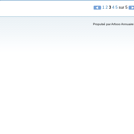
1
2
3
4
5
sur 5
Propulsé par
Arfooo Annuaire